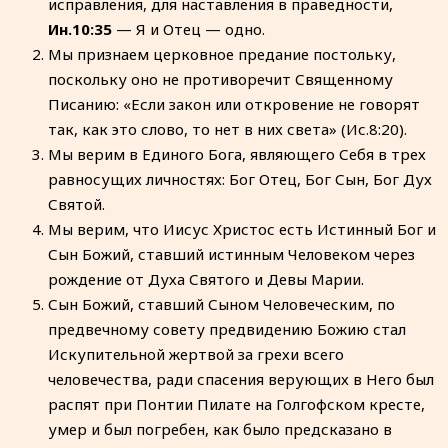
исправления, для наставления в праведности,
Ин.10:35
— Я и Отец — одно.
Мы признаем церковное предание постольку,
поскольку оно не противоречит Священному
Писанию: «Если закон или откровение не говорят
так, как это слово, то нет в них света» (Ис.8:20).
Мы верим в Единого Бога, являющего Себя в трех
равносущих личностях: Бог Отец, Бог Сын, Бог Дух
Святой.
Мы верим, что Иисус Христос есть Истинный Бог и
Сын Божий, ставший истинным Человеком через
рождение от Духа Святого и Девы Марии.
Сын Божий, ставший Сыном Человеческим, по
предвечному совету предвидению Божию стал
Искупительной жертвой за грехи всего
человечества, ради спасения верующих в Него был
распят при Понтии Пилате на Голгофском кресте,
умер и был погребен, как было предсказано в