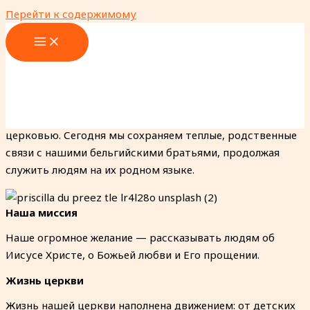
Перейти к содержимому
Кто мы?
Наша история
Русскоговорящая Церковь «Филадельфия» образовалась
в 2001 году. Мы начинали как часть бельгийской
общины, и за годы роста стали самостоятельной
церковью. Сегодня мы сохраняем теплые, родственные
связи с нашими бельгийскими братьями, продолжая
служить людям на их родном языке.
Наша миссия
Наше огромное желание — рассказывать людям об
Иисусе Христе, о Божьей любви и Его прощении.
Жизнь церкви
Жизнь нашей церкви наполнена движением: от детских