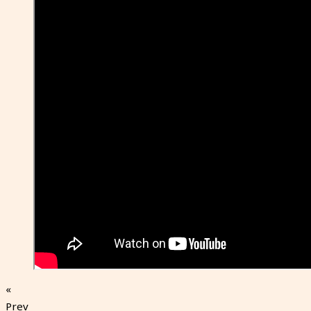
«
Prev