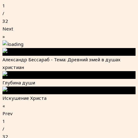
1
/
32
Next
»
Александр Бессараб - Тема: Древний змей в душах
христиан
Глубина души
Искушение Христа
«
Prev
1
/
32