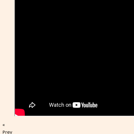
«
Prev