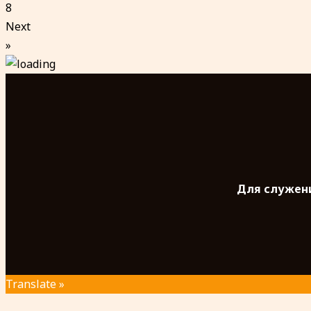
8
Next
»
Для служени
Translate »